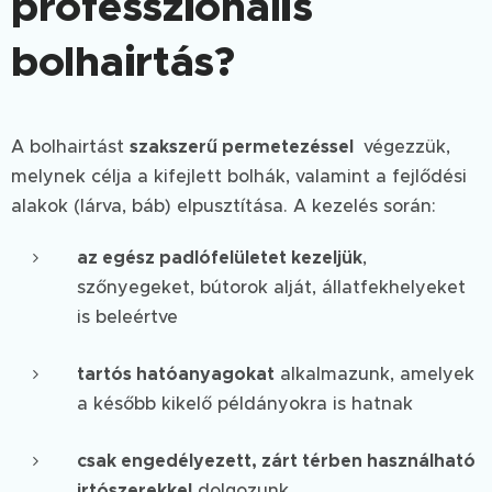
professzionális
bolhairtás?
A bolhairtást
szakszerű permetezéssel
végezzük,
melynek célja a kifejlett bolhák, valamint a fejlődési
alakok (lárva, báb) elpusztítása. A kezelés során:
az egész padlófelületet kezeljük
,
szőnyegeket, bútorok alját, állatfekhelyeket
is beleértve
tartós hatóanyagokat
alkalmazunk, amelyek
a később kikelő példányokra is hatnak
csak engedélyezett, zárt térben használható
irtószerekkel
dolgozunk