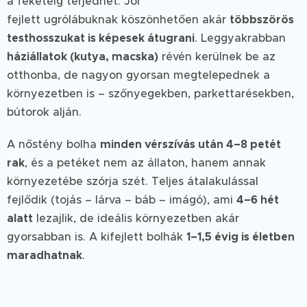
a feketéig terjedhet. Jól
fejlett ugrólábuknak köszönhetően akár
többszörös
testhosszukat is képesek átugrani
. Leggyakrabban
háziállatok (kutya, macska)
révén kerülnek be az
otthonba, de nagyon gyorsan megtelepednek a
környezetben is – szőnyegekben, parkettarésekben,
bútorok alján.
A nőstény bolha
minden vérszívás után 4–8 petét
rak
, és a petéket nem az állaton, hanem annak
környezetébe szórja szét. Teljes átalakulással
fejlődik (tojás – lárva – báb – imágó), ami
4–6 hét
alatt
lezajlik, de ideális környezetben akár
gyorsabban is. A kifejlett bolhák
1–1,5 évig is életben
maradhatnak
.