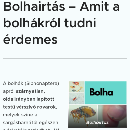
Bolhairtás – Amit a
bolhákról tudni
érdemes
A bolhák (Siphonaptera)
apró,
szárnyatlan,
oldalirányban lapított
testű vérszívó rovarok
,
melyek színe a
Bolhairtás
sárgásbarnától egészen