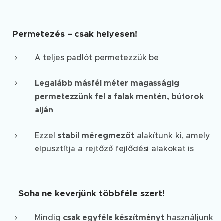
Permetezés – csak helyesen!
A teljes padlót permetezzük be
Legalább másfél méter magasságig
permetezzünk fel a falak mentén, bútorok
alján
Ezzel
stabil méregmezőt
alakítunk ki, amely
elpusztítja a rejtőző fejlődési alakokat is
⚠️
Soha ne keverjünk többféle szert!
Mindig
csak egyféle készítményt
használjunk