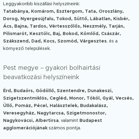
Leggyakoribb kiszállási helyszíneink:
Tatabánya, Komárom, Esztergom, Tata, Oroszlány,
Dorog, Nyergesújfalu, Tokod, Süttő, Lábatlan, Kisbér,
Ács, Bajna, Tardos, Vértesszőlős, Neszmély, Tarján,
Pilismarót, Kesztölc, Baj, Bokod, Kömlőd, Császár,
Szákszend, Dad, Kocs, Szomód, Várgesztes
, és a
környező települések.
Pest megye – gyakori bolhairtási
beavatkozási helyszíneink
Érd, Budaörs, Gödöllő, Szentendre, Dunakeszi,
Szigetszentmiklós, Cegléd, Monor, Tököl, Gyál, Vecsés,
Üllő, Pomáz, Pécel, Halásztelek, Budakalász,
Veresegyház, Nagytarcsa, Szigetmonostor,
Nagykovácsi, Albertirsa
, valamint
Budapest
agglomerációjának
számos pontja.