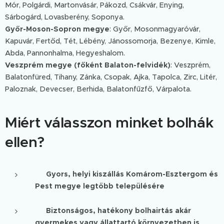
Mór, Polgárdi, Martonvásár, Pákozd, Csákvár, Enying,
Sárbogárd, Lovasberény, Soponya.
Győr-Moson-Sopron megye
: Győr, Mosonmagyaróvár,
Kapuvár, Fertőd, Tét, Lébény, Jánossomorja, Bezenye, Kimle,
Abda, Pannonhalma, Hegyeshalom.
Veszprém megye (főként Balaton-felvidék)
: Veszprém,
Balatonfüred, Tihany, Zánka, Csopak, Ajka, Tapolca, Zirc, Litér,
Paloznak, Devecser, Berhida, Balatonfűzfő, Várpalota.
Miért válasszon minket bolhák
ellen?
✅
Gyors, helyi kiszállás Komárom-Esztergom és
Pest megye legtöbb településére
✅
Biztonságos, hatékony bolhairtás akár
gyermekes vagy állattartó környezetben is