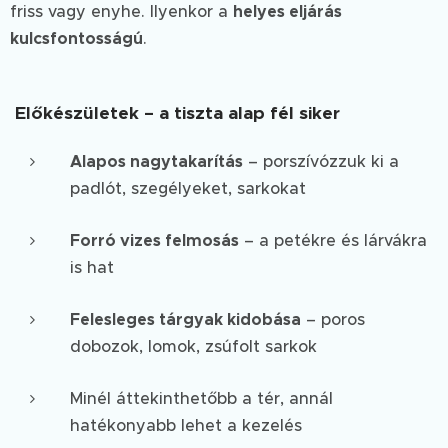
friss vagy enyhe. Ilyenkor a
helyes eljárás
kulcsfontosságú
.
Előkészületek – a tiszta alap fél siker
Alapos nagytakarítás
– porszívózzuk ki a
padlót, szegélyeket, sarkokat
Forró vizes felmosás
– a petékre és lárvákra
is hat
Felesleges tárgyak kidobása
– poros
dobozok, lomok, zsúfolt sarkok
Minél áttekinthetőbb a tér, annál
hatékonyabb lehet a kezelés