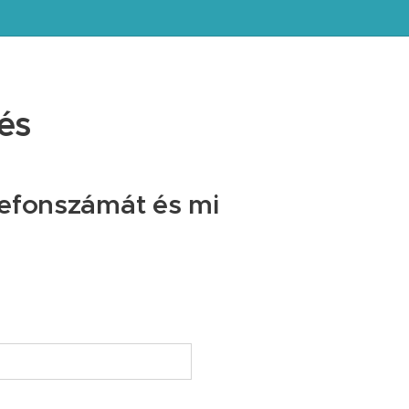
és
elefonszámát és mi