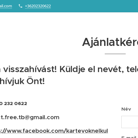
ail.com
+36202320622
Ajánlatkér
 visszahívást! Küldje el nevét, t
hívjuk Önt!
0 232 0622
Név
ct.free.tb@gmail.com
s://www.facebook.com/kartevoknelkul