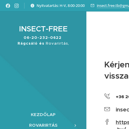
Nyitvatartás: H-V, 8:00-20:00
insect.free.tb@gm
INSECT-FREE
06-20-232-0622
Rágcsáló és
Rovarirtás,
Fertőtlenítés
Kérjen
vissza
+36 2
inse
KEZDŐLAP
http
ROVARIRTÁS